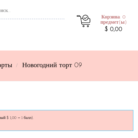
Корзина: 0
предмет(ы)
$ 0,00
орты
Новогодний торт 09
й $ 1,00 = 1 балл).