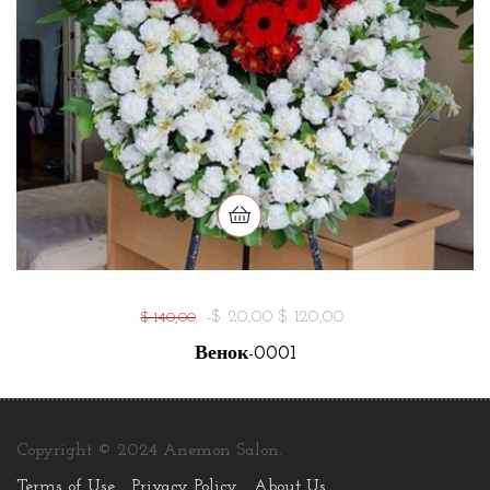
-$ 20,00
$ 120,00
$ 140,00
Венок-0001
Copyright © 2024 Anemon Salon.
Terms of Use
Privacy Policy
About Us