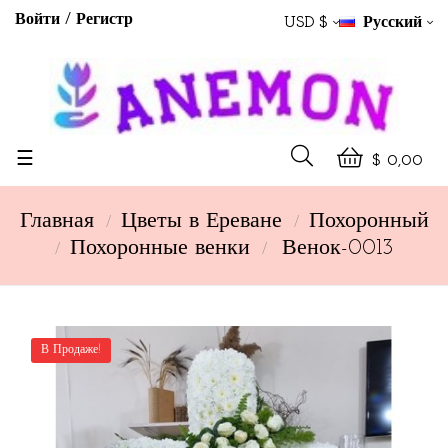
Войти
Регистр
USD $
Русский
Toggle
☰
$ 0,00
navigation
Главная
Цветы в Ереване
Похоронный
Похоронные венки
Венок-0013
В Продаже!