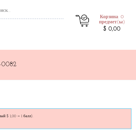
Корзина: 0
предмет(ы)
$ 0,00
-0082
й $ 1,00 = 1 балл).