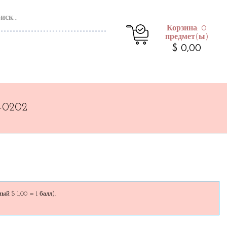
Корзина: 0
предмет(ы)
$ 0,00
-0202
й $ 1,00 = 1 балл).