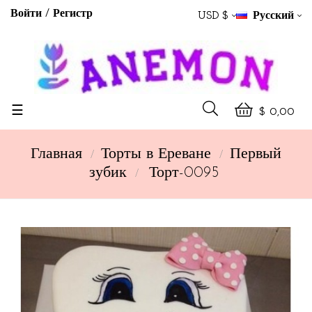
Войти
Регистр
USD $
Русский
Toggle
☰
$ 0,00
navigation
Главная
Торты в Ереване
Первый
зубик
Торт-0095