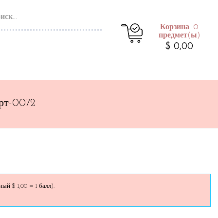
Корзина: 0
предмет(ы)
$ 0,00
рт-0072
й $ 1,00 = 1 балл).