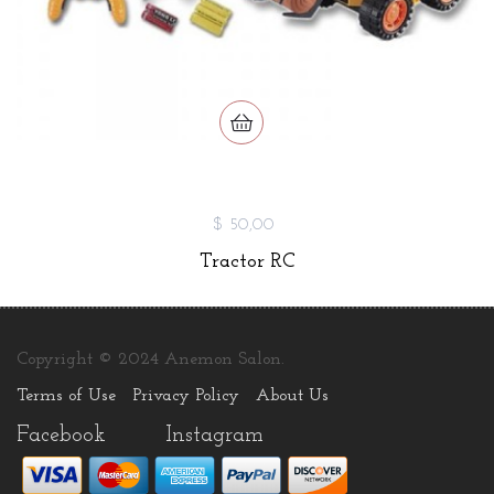
$ 50,00
Tractor RC
Copyright © 2024 Anemon Salon.
Terms of Use
Privacy Policy
About Us
Facebook
Instagram