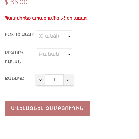
$ 55,00
Պատվիրեք առաքումից 1-3 օր առաջ:
FOR: 10 ԱՆՁԻ
ՄԻՋՈՒԿ:
ԲԱՆԱՆ
ՔԱՆԱԿԸ
ԱՎԵԼԱՑՆԵԼ ԶԱՄԲՅՈՒՂԻՆ