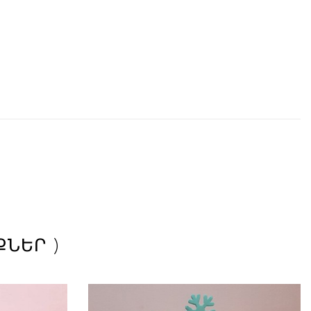
ՔՆԵՐ )