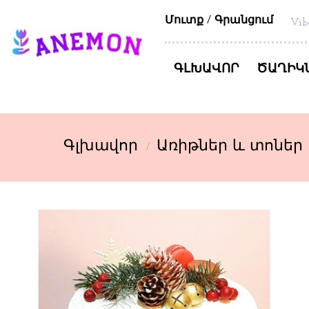
Մուտք
Գրանցում
Vib
ԳԼԽԱՎՈՐ
ԾԱՂԻԿ
Գլխավոր
Առիթներ և տոներ