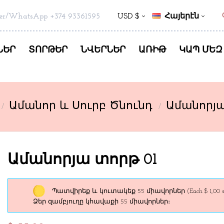
s
er/WhatsApp +374 93361595
USD $
Հայերէն
ՆԵՐ
ՏՈՐԹԵՐ
ՆՎԵՐՆԵՐ
ԱՌԻԹ
ԿԱՊ ՄԵԶ
Ամանոր և Սուրբ Ծնունդ
Ամանորյա
Ամանորյա տորթ 01
Պատվիրեք և կուտակեք 55 միավորներ
(Each $ 1,00 s
Ձեր զամբյուղը կհավաքի 55 միավորներ։