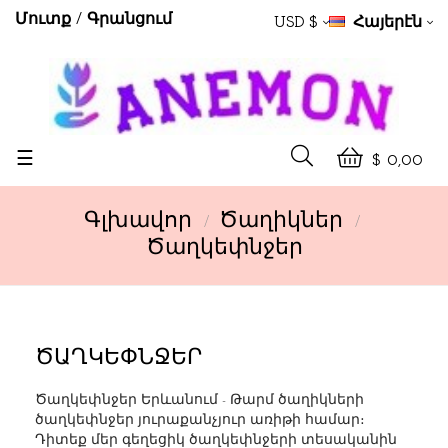
Մուտք
Գրանցում
USD $
Հայերէն
Toggle
☰
$ 0,00
navigation
Գլխավոր
Ծաղիկներ
Ծաղկեփնջեր
ԾԱՂԿԵՓՆՋԵՐ
Ծաղկեփնջեր Երևանում
- Թարմ ծաղիկների
ծաղկեփնջեր յուրաքանչյուր առիթի համար։
Դիտեք մեր գեղեցիկ ծաղկեփնջերի տեսականին