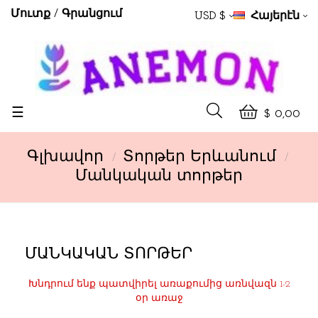
Մուտք
Գրանցում
USD $
Հայերէն
Toggle
☰
$ 0,00
navigation
Գլխավոր
Տորթեր Երևանում
Մանկական տորթեր
ՄԱՆԿԱԿԱՆ ՏՈՐԹԵՐ
Խնդրում ենք պատվիրել առաքումից առնվազն 1-2
օր առաջ