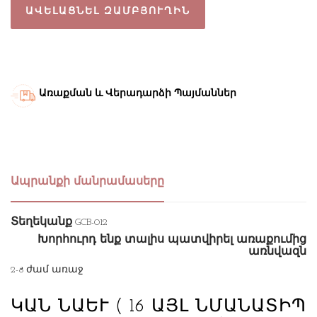
ԱՎԵԼԱՑՆԵԼ ԶԱՄԲՅՈՒՂԻՆ
Առաքման և Վերադարձի Պայմաններ
Ապրանքի մանրամասերը
Տեղեկանք
GCB-012
Խորհուրդ ենք տալիս պատվիրել առաքումից
առնվազն
2-8 ժամ առաջ
ԿԱՆ ՆԱԵՒ
( 16 ԱՅԼ ՆՄԱՆԱՏԻՊ