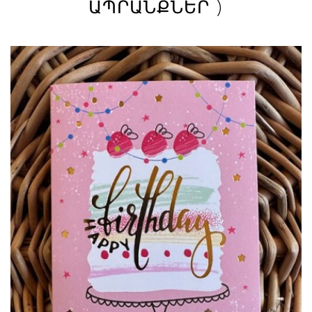
ԱՊՐԱՆՔՆԵՐ )