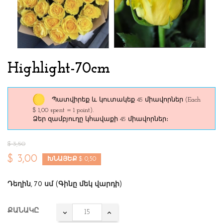
Highlight-70cm
Պատվիրեք և կուտակեք 45 միավորներ
(Each
$ 1,00 spent = 1 point).
Ձեր զամբյուղը կհավաքի 45 միավորներ։
$ 3,50
$ 3,00
ԽՆԱՅԵՔ $ 0,50
Դեղին, 70 սմ (Գինը մեկ վարդի)
ՔԱՆԱԿԸ