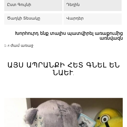
Ըստ Գույնի
Դեղին
Ծաղկի Տեսակը
Վարդեր
Խորհուրդ ենք տալիս պատվիրել առաքումից
առնվազն
2-8 ժամ առաջ
ԱՅՍ ԱՊՐԱՆՔԻ ՀԵՏ ԳՆԵԼ ԵՆ
ՆԱԵՒ.