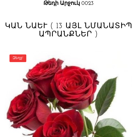
Թեդի Արջուկ 0023
ԿԱՆ ՆԱԵՒ
( 13 ԱՅԼ ՆՄԱՆԱՏԻՊ
ԱՊՐԱՆՔՆԵՐ )
Զեղջ!