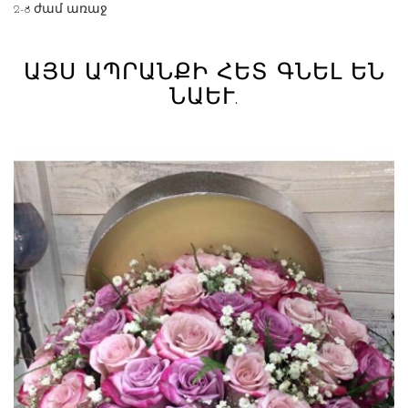
2-8 ժամ առաջ
ԱՅՍ ԱՊՐԱՆՔԻ ՀԵՏ ԳՆԵԼ ԵՆ
ՆԱԵՒ.