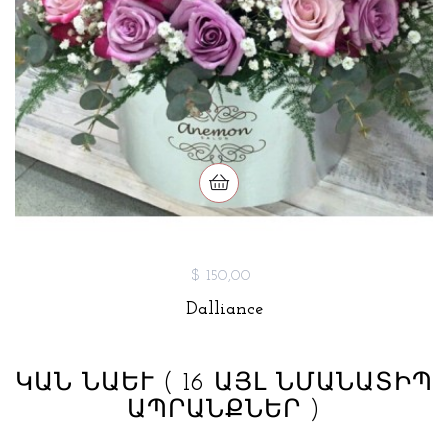
$ 150,00
Dalliance
ԿԱՆ ՆԱԵՒ
( 16 ԱՅԼ ՆՄԱՆԱՏԻՊ
ԱՊՐԱՆՔՆԵՐ )