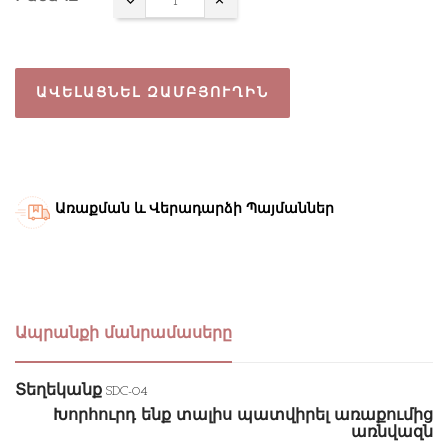
ԱՎԵԼԱՑՆԵԼ ԶԱՄԲՅՈՒՂԻՆ
Առաքման և Վերադարձի Պայմաններ
Ապրանքի մանրամասերը
Տեղեկանք
SDC-04
Խորհուրդ ենք տալիս պատվիրել առաքումից
առնվազն