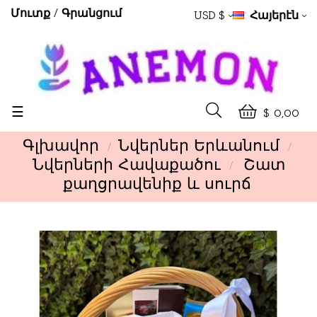
Մուտք
Գրանցում
USD $
Հայերէն
Toggle
☰
$ 0,00
navigation
Գլխավոր
Նվերներ Երևանում
Նվերների Հավաքածու
Շատ
քաղցրավենիք և սուրճ