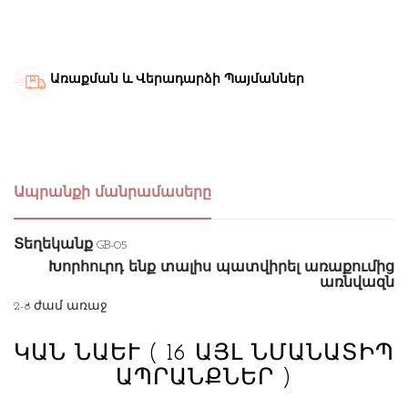
Առաքման և Վերադարձի Պայմաններ
Ապրանքի մանրամասերը
Տեղեկանք
GB-05
Խորհուրդ ենք տալիս պատվիրել առաքումից
առնվազն
2-8 ժամ առաջ
ԿԱՆ ՆԱԵՒ
( 16 ԱՅԼ ՆՄԱՆԱՏԻՊ
ԱՊՐԱՆՔՆԵՐ )