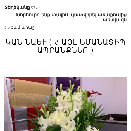
Տեղեկանք
SB-04
Խորհուրդ ենք տալիս պատվիրել առաքումից
առնվազն
2-8 ժամ առաջ
ԿԱՆ ՆԱԵՒ
( 8 ԱՅԼ ՆՄԱՆԱՏԻՊ
ԱՊՐԱՆՔՆԵՐ )