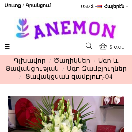
Մուտք
Գրանցում
USD $
Հայերէն
Toggle
☰
$ 0,00
navigation
Գլխավոր
Ծաղիկներ
Սգո և
Ցավակցության
Սգո Զամբյուղներ
Ցավակցման զամբյուղ-04