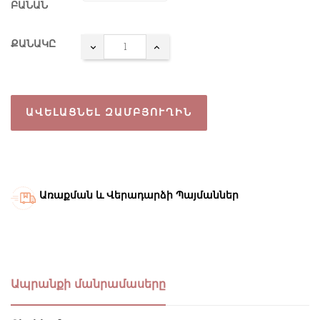
ԲԱՆԱՆ
ՔԱՆԱԿԸ
ԱՎԵԼԱՑՆԵԼ ԶԱՄԲՅՈՒՂԻՆ
Առաքման և Վերադարձի Պայմաններ
Ապրանքի մանրամասերը