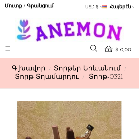
Մուտք
Գրանցում
USD $
Հայերէն
Toggle
☰
$ 0,00
navigation
Գլխավոր
Տորթեր Երևանում
Տորթ Տղամարդու
Տորթ-0321