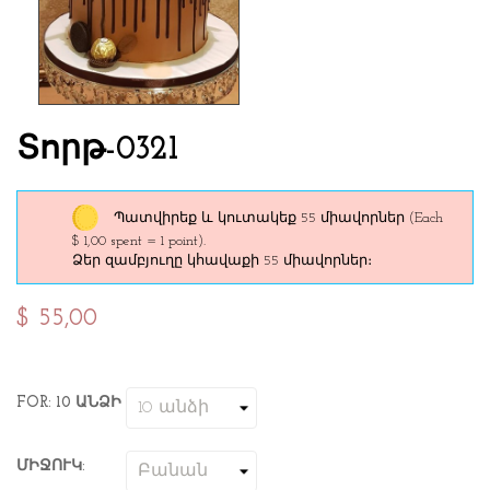
Տորթ-0321
Պատվիրեք և կուտակեք 55 միավորներ
(Each
$ 1,00 spent = 1 point).
Ձեր զամբյուղը կհավաքի 55 միավորներ։
$ 55,00
FOR: 10 ԱՆՁԻ
ՄԻՋՈՒԿ: