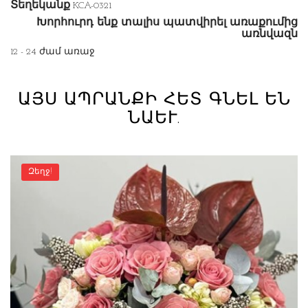
Տեղեկանք
KCA-0321
Խորհուրդ ենք տալիս պատվիրել առաքումից
առնվազն
12 - 24 ժամ առաջ
ԱՅՍ ԱՊՐԱՆՔԻ ՀԵՏ ԳՆԵԼ ԵՆ
ՆԱԵՒ.
Զեղջ!