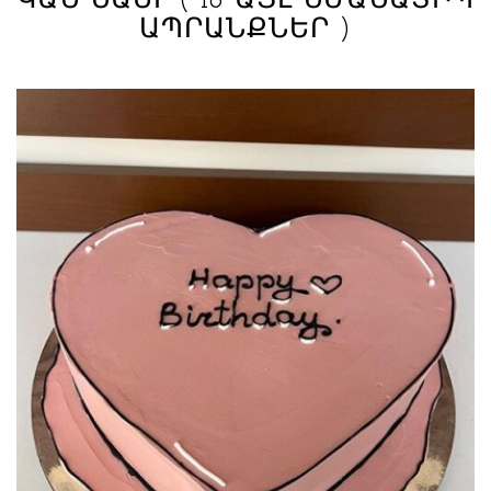
ԿԱՆ ՆԱԵՒ
( 16 ԱՅԼ ՆՄԱՆԱՏԻՊ
ԱՊՐԱՆՔՆԵՐ )