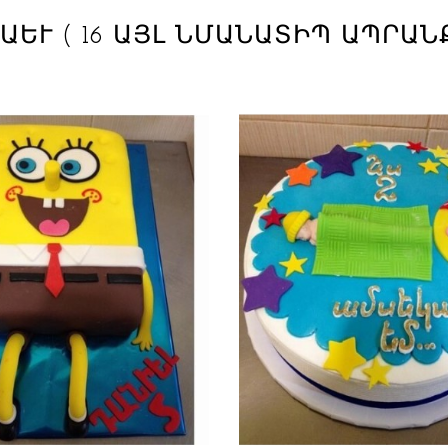
ՆԱԵՒ
( 16 ԱՅԼ ՆՄԱՆԱՏԻՊ ԱՊՐԱՆ