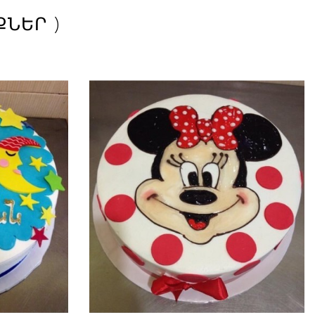
ՔՆԵՐ )