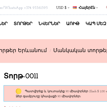
s
er/WhatsApp +374 93361595
USD $
Հայերէն
ՆԵՐ
ՏՈՐԹԵՐ
ՆՎԵՐՆԵՐ
ԱՌԻԹ
ԿԱՊ ՄԵԶ
որթեր Երևանում
Մանկական տորթե
Տորթ-0011
Պատվիրեք և կուտակեք 90 միավորներ
(Each $ 1,00 s
Ձեր զամբյուղը կհավաքի 90 միավորներ։