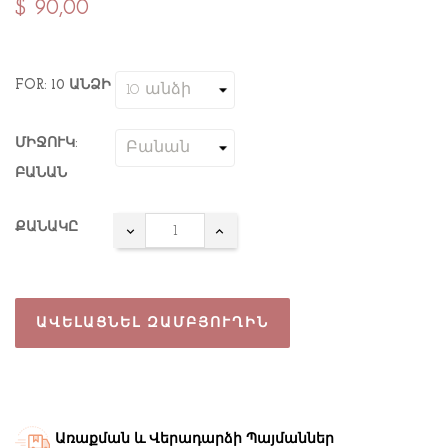
$ 90,00
FOR: 10 ԱՆՁԻ
ՄԻՋՈՒԿ:
ԲԱՆԱՆ
ՔԱՆԱԿԸ
ԱՎԵԼԱՑՆԵԼ ԶԱՄԲՅՈՒՂԻՆ
Առաքման և Վերադարձի Պայմաններ