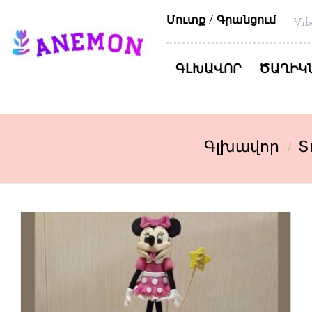
Մուտք
Գրանցում
Vib
ԳԼԽԱՎՈՐ
ԾԱՂԻԿ
Գլխավոր
Տ