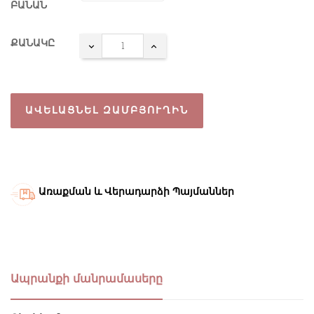
ԲԱՆԱՆ
ՔԱՆԱԿԸ
ԱՎԵԼԱՑՆԵԼ ԶԱՄԲՅՈՒՂԻՆ
Առաքման և Վերադարձի Պայմաններ
Ապրանքի մանրամասերը