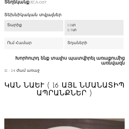
Տեղեկանք
KCA-0137
Տեխնիկական տվյալներ
Տարիք
1-2տ
2-5տ
Ում Համար
Տղաների
Խորհուրդ ենք տալիս պատվիրել առաքումից
առնվազն
12 - 24 ժամ առաջ
ԿԱՆ ՆԱԵՒ
( 16 ԱՅԼ ՆՄԱՆԱՏԻՊ
ԱՊՐԱՆՔՆԵՐ )