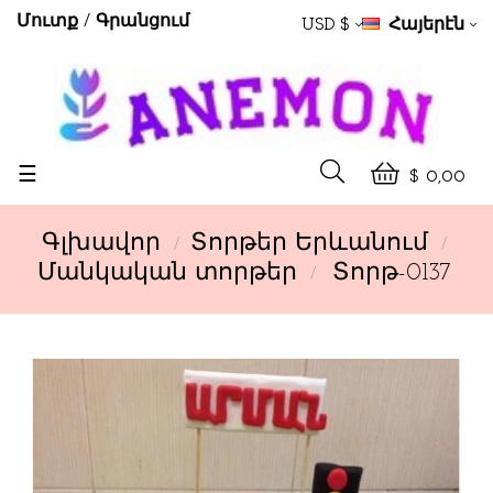
Մուտք
Գրանցում
USD $
Հայերէն
Toggle
☰
$ 0,00
navigation
Գլխավոր
Տորթեր Երևանում
Մանկական տորթեր
Տորթ-0137