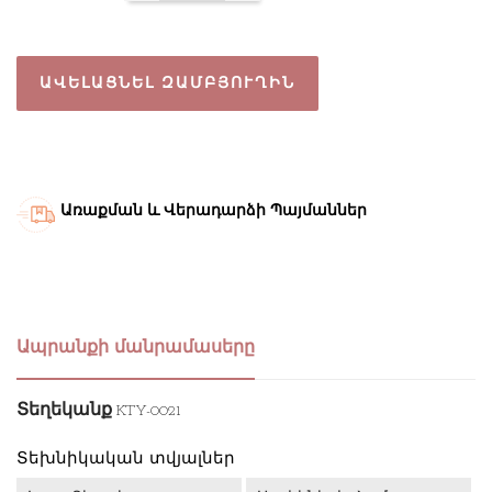
ԱՎԵԼԱՑՆԵԼ ԶԱՄԲՅՈՒՂԻՆ
Առաքման և Վերադարձի Պայմաններ
Ապրանքի մանրամասերը
Տեղեկանք
KTY-0021
Տեխնիկական տվյալներ