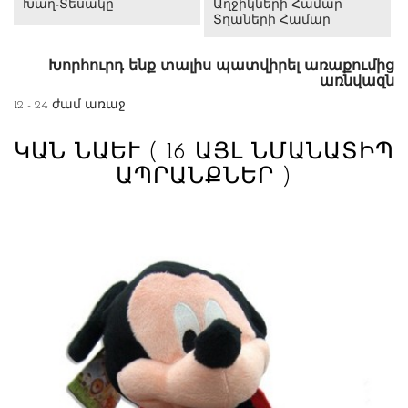
Խաղ-Տեսակը
Աղջիկների Համար
Տղաների Համար
Խորհուրդ ենք տալիս պատվիրել առաքումից
առնվազն
12 - 24 ժամ առաջ
ԿԱՆ ՆԱԵՒ
( 16 ԱՅԼ ՆՄԱՆԱՏԻՊ
ԱՊՐԱՆՔՆԵՐ )