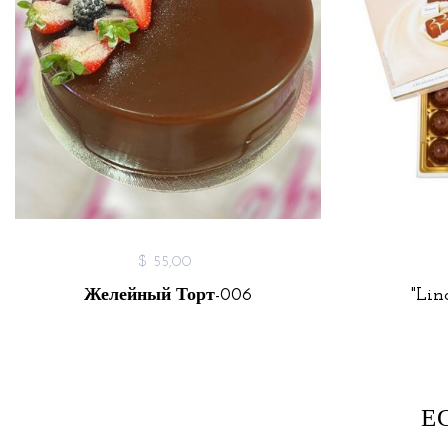
$ 55,00
Желейный Торт-006
"Lin
Е