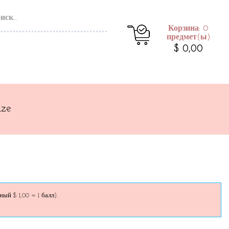
Корзина: 0
предмет(ы)
$ 0,00
aze
й $ 1,00 = 1 балл).