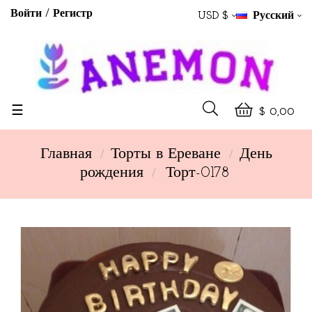
Войти
Регистр
USD $
Русский
Toggle
☰
$ 0,00
navigation
Главная
Торты в Ереване
День
рождения
Торт-0178