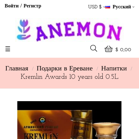
Войти
Регистр
USD $
Русский
Toggle
☰
$ 0,00
navigation
Главная
Подарки в Ереване
Напитки
Kremlin Awards 10 years old 0.5L