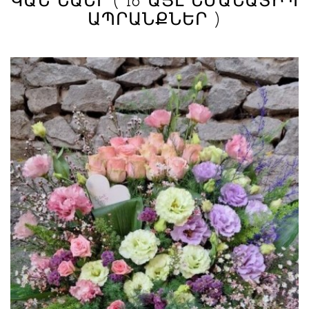
ԿԱՆ ՆԱԵՒ
( 16 ԱՅԼ ՆՄԱՆԱՏԻՊ
ԱՊՐԱՆՔՆԵՐ )