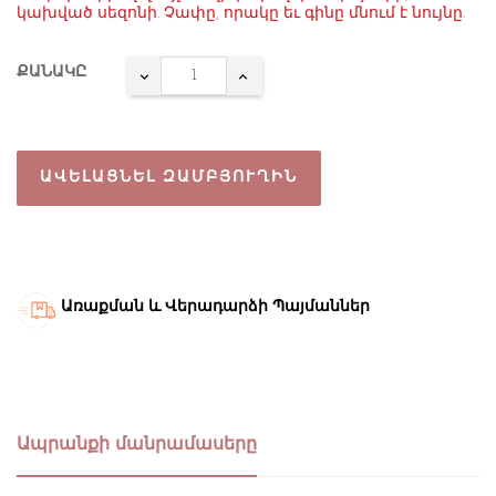
կախված սեզոնի. Չափը, որակը եւ գինը մնում է նույնը.
ՔԱՆԱԿԸ
ԱՎԵԼԱՑՆԵԼ ԶԱՄԲՅՈՒՂԻՆ
Առաքման և Վերադարձի Պայմաններ
Ապրանքի մանրամասերը