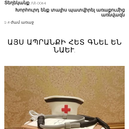
Տեղեկանք
AR-0064
Խորհուրդ ենք տալիս պատվիրել առաքումից
առնվազն
2-8 ժամ առաջ
ԱՅՍ ԱՊՐԱՆՔԻ ՀԵՏ ԳՆԵԼ ԵՆ
ՆԱԵՒ.