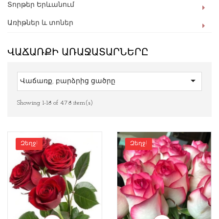
Տորթեր Երևանում
Առիթներ և տոներ
ՎԱՃԱՌՔԻ ԱՌԱՋԱՏԱՐՆԵՐԸ

Վաճառք, բարձրից ցածրը
Showing 1-18 of 478 item(s)
Զեղջ!
Զեղջ!