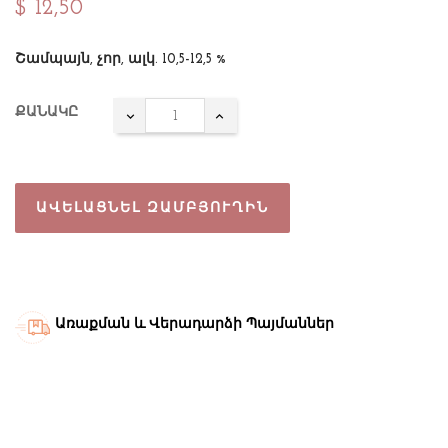
$ 12,50
Շամպայն, չոր, ալկ. 10,5-12,5 %
ՔԱՆԱԿԸ
ԱՎԵԼԱՑՆԵԼ ԶԱՄԲՅՈՒՂԻՆ
Առաքման և Վերադարձի Պայմաններ