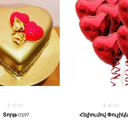
$ 85,00
$ 40,00
Տորթ-0297
Հելիումով Փուչիկն