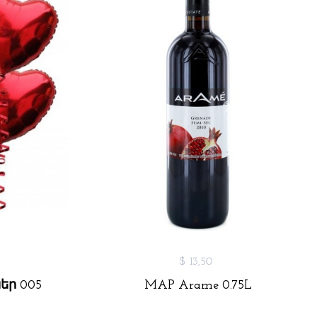
$ 13,50
եր 005
MAP Arame 0.75L