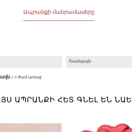
Ապրանքի մանրամասերը
Շամպայն
վազն
2-8 ժամ առաջ
ՅՍ ԱՊՐԱՆՔԻ ՀԵՏ ԳՆԵԼ ԵՆ ՆԱԵՒ