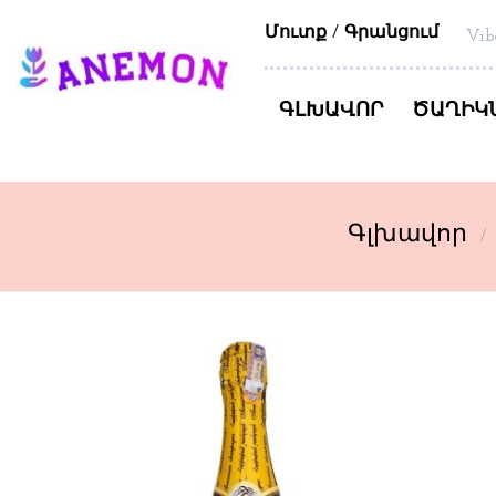
Մուտք
Գրանցում
Vib
ԳԼԽԱՎՈՐ
ԾԱՂԻԿ
Գլխավոր