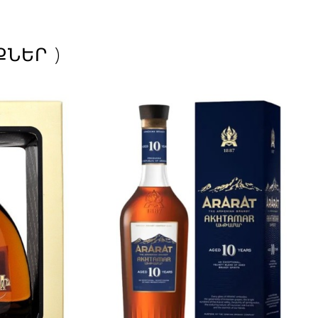
ՔՆԵՐ )