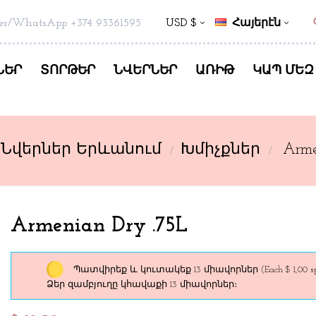
s
er/WhatsApp +374 93361595
USD $
Հայերէն
ՆԵՐ
ՏՈՐԹԵՐ
ՆՎԵՐՆԵՐ
ԱՌԻԹ
ԿԱՊ ՄԵԶ
Նվերներ Երևանում
Խմիչքներ
Arme
Armenian Dry .75L
Պատվիրեք և կուտակեք 13 միավորներ
(Each $ 1,00 s
Ձեր զամբյուղը կհավաքի 13 միավորներ։