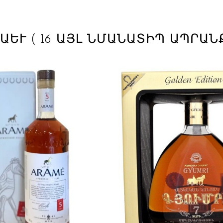
ՆԱԵՒ
( 16 ԱՅԼ ՆՄԱՆԱՏԻՊ ԱՊՐԱՆ