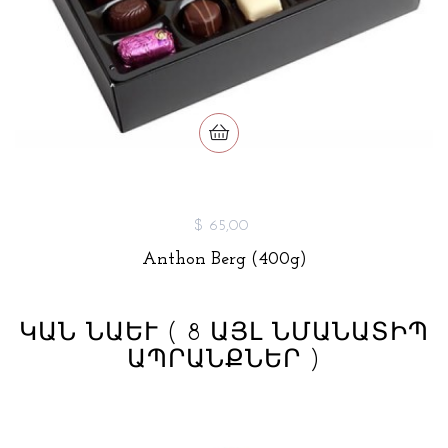
$ 65,00
Anthon Berg (400g)
ԿԱՆ ՆԱԵՒ
( 8 ԱՅԼ ՆՄԱՆԱՏԻՊ
ԱՊՐԱՆՔՆԵՐ )