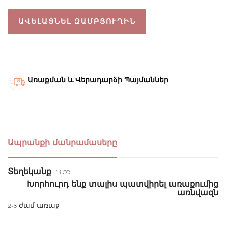
ԱՎԵԼԱՑՆԵԼ ԶԱՄԲՅՈՒՂԻՆ
Առաքման և Վերադարձի Պայմաններ
Ապրանքի մանրամասերը
Տեղեկանք
FB-02
Խորհուրդ ենք տալիս պատվիրել առաքումից
առնվազն
2-8 ժամ առաջ