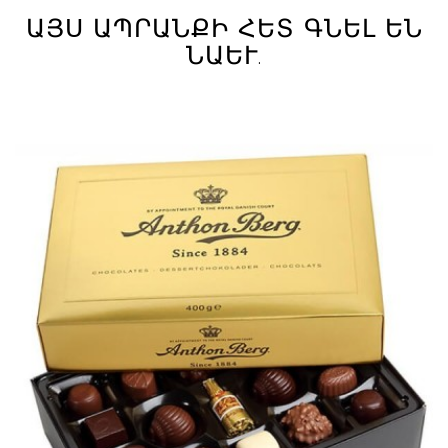
ԱՅՍ ԱՊՐԱՆՔԻ ՀԵՏ ԳՆԵԼ ԵՆ
ՆԱԵՒ.