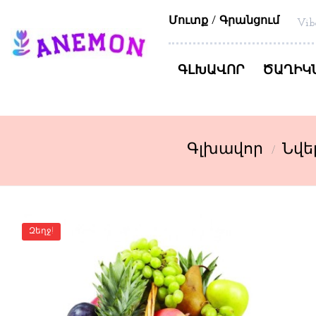
Մուտք
Գրանցում
Vib
ԳԼԽԱՎՈՐ
ԾԱՂԻԿ
Գլխավոր
Նվե
Զեղջ!