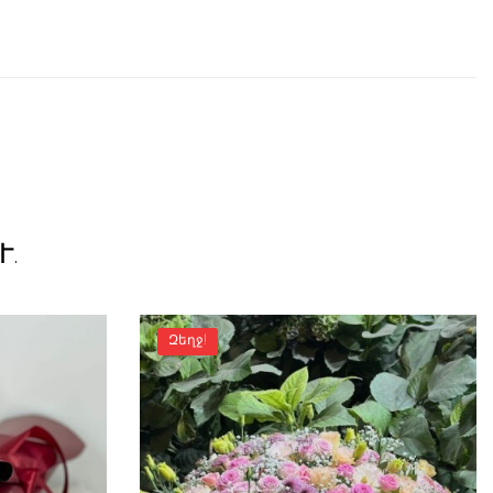
.
Զեղջ!