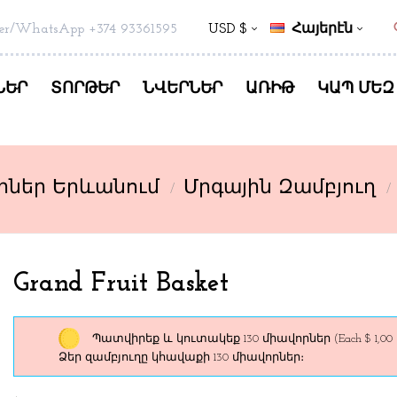
s
er/WhatsApp +374 93361595
USD $
Հայերէն
ՆԵՐ
ՏՈՐԹԵՐ
ՆՎԵՐՆԵՐ
ԱՌԻԹ
ԿԱՊ ՄԵԶ
րներ Երևանում
Մրգային Զամբյուղ
Grand Fruit Basket
Պատվիրեք և կուտակեք 130 միավորներ
(Each $ 1,00 
Ձեր զամբյուղը կհավաքի 130 միավորներ։