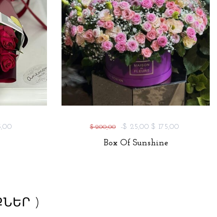
5,00
-$ 25,00
$ 175,00
$ 200,00
Box Of Sunshine
ՆԵՐ )