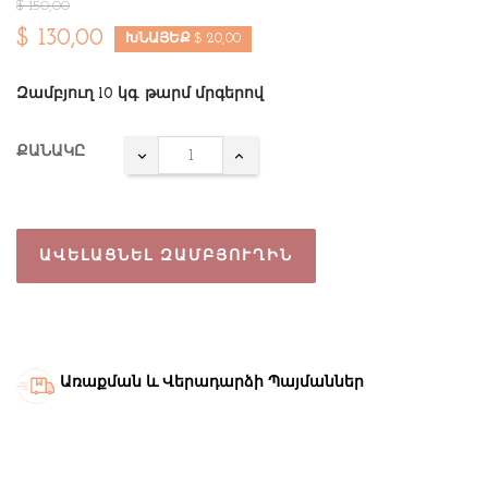
$ 150,00
$ 130,00
ԽՆԱՅԵՔ $ 20,00
Զամբյուղ 10 կգ. թարմ մրգերով
ՔԱՆԱԿԸ
ԱՎԵԼԱՑՆԵԼ ԶԱՄԲՅՈՒՂԻՆ
Առաքման և Վերադարձի Պայմաններ