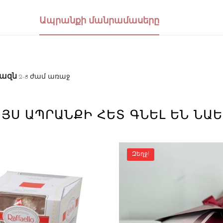
Ապրանքի մանրամասերը
վազն
2-8 ժամ առաջ
ՅՍ ԱՊՐԱՆՔԻ ՀԵՏ ԳՆԵԼ ԵՆ ՆԱԵՒ
Զեղջ!