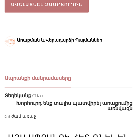
ԱՎԵԼԱՑՆԵԼ ԶԱՄԲՅՈՒՂԻՆ
Առաքման և Վերադարձի Պայմաններ
Ապրանքի մանրամասերը
Տեղեկանք
CH-10
Խորհուրդ ենք տալիս պատվիրել առաքումից
առնվազն
2-8 ժամ առաջ