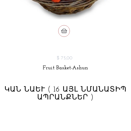
$ 75,00
Fruit Basket-Ashun
ԿԱՆ ՆԱԵՒ
( 16 ԱՅԼ ՆՄԱՆԱՏԻՊ
ԱՊՐԱՆՔՆԵՐ )