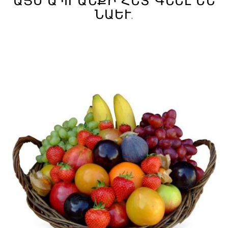
ԱՅՍ ԱՊՐԱՆՔԻ ՀԵՏ ԳՆԵԼ ԵՆ
ՆԱԵՒ.