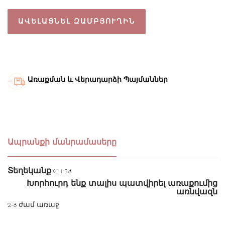
ԱՎԵԼԱՑՆԵԼ ԶԱՄԲՅՈՒՂԻՆ
Առաքման և Վերադարձի Պայմաններ
Ապրանքի մանրամասերը
Տեղեկանք
CH-38
Խորհուրդ ենք տալիս պատվիրել առաքումից
առնվազն
2-8 ժամ առաջ