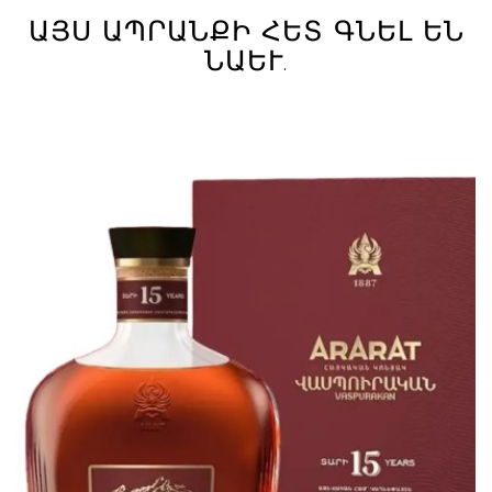
ԱՅՍ ԱՊՐԱՆՔԻ ՀԵՏ ԳՆԵԼ ԵՆ
ՆԱԵՒ.