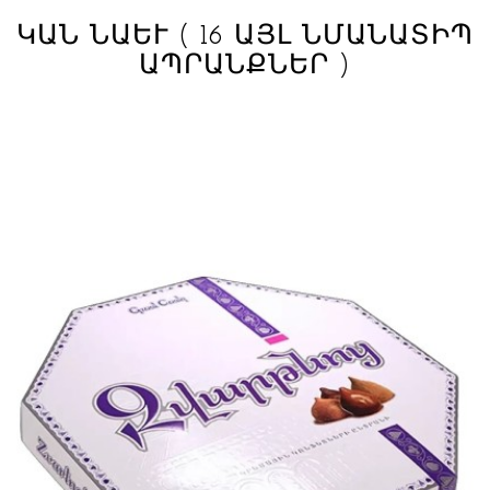
ԿԱՆ ՆԱԵՒ
( 16 ԱՅԼ ՆՄԱՆԱՏԻՊ
ԱՊՐԱՆՔՆԵՐ )