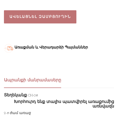
ԱՎԵԼԱՑՆԵԼ ԶԱՄԲՅՈՒՂԻՆ
Առաքման և Վերադարձի Պայմաններ
Ապրանքի մանրամասերը
Տեղեկանք
CH-08
Խորհուրդ ենք տալիս պատվիրել առաքումից
առնվազն
2-8 ժամ առաջ