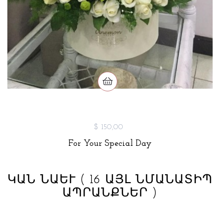
$ 150,00
For Your Special Day
ԿԱՆ ՆԱԵՒ
( 16 ԱՅԼ ՆՄԱՆԱՏԻՊ
ԱՊՐԱՆՔՆԵՐ )