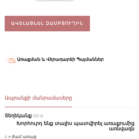
ԱՎԵԼԱՑՆԵԼ ԶԱՄԲՅՈՒՂԻՆ
Առաքման և Վերադարձի Պայմաններ
Ապրանքի մանրամասերը
Տեղեկանք
CH-31
Խորհուրդ ենք տալիս պատվիրել առաքումից
առնվազն
2-8 ժամ առաջ