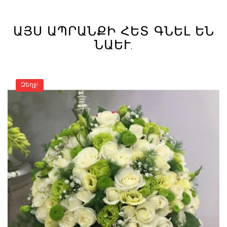
ԱՅՍ ԱՊՐԱՆՔԻ ՀԵՏ ԳՆԵԼ ԵՆ
ՆԱԵՒ.
Զեղջ!